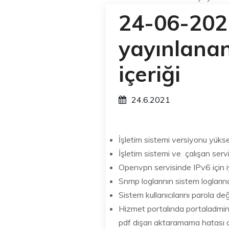
24-06-202
yayınlana
içeriği
24.6.2021
İşletim sistemi versiyonu yüksel
İşletim sistemi ve çalışan servi
Openvpn servisinde IPv6 için iy
Snmp loglarının sistem logların
Sistem kullanıcılarını parola d
Hizmet portalında portaladmin 
pdf dışarı aktaramama hatası dü