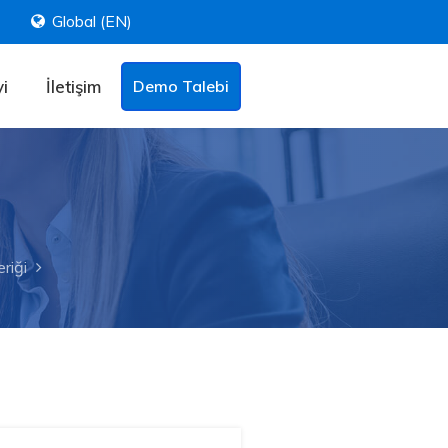
Global (EN)
i
İletişim
Demo Talebi
riği