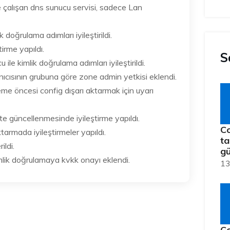
 çalışan dns sunucu servisi, sadece Lan
 doğrulama adımları iyileştirildi.
irme yapıldı.
S
ile kimlik doğrulama adımları iyileştirildi.
nıcısının grubuna göre zone admin yetkisi eklendi.
e öncesi config dışarı aktarmak için uyarı
ste güncellenmesinde iyileştirme yapıldı.
Co
tarmada iyileştirmeler yapıldı.
ta
ildi.
gü
imlik doğrulamaya kvkk onayı eklendi.
13
Co