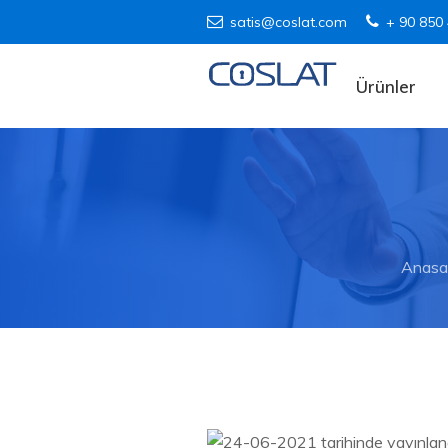
satis@coslat.com
+ 90 850
Ürünler
Anasa