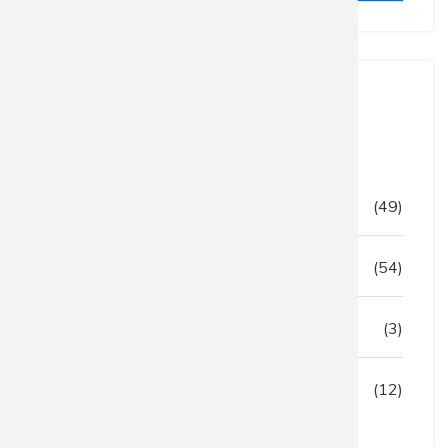
Kategoriler
Güncelleme
(49)
Firewall
(54)
Hotspot
(3)
Ağ Teknolojileri
(12)