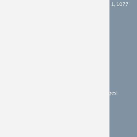
Adres :
Orange Camp Tech Hub Strawinskylaan 1, 1077
XW Amsterdam
Telefon :
(+31) 6 11401196
E-Posta :
destek@coslat.com
Kurumsal Adres
OFİS ADRES (BURSA)
Adres :
Uludağ Üniversitesi Ulutek Teknoloji Bölgesi,
Nilufer, BURSA
Telefon :
(+90) 224 334 15 62
E-Posta :
destek@coslat.com